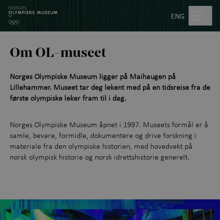
Hopp til hovedinnhold
Søk
ENG
Om OL-museet
Åpent kl. 10.00–17.00
Norges Olympiske Museum ligger på Maihaugen på
Billetter
Lillehammer. Museet tar deg lekent med på en tidsreise fra de
første olympiske leker fram til i dag.
Planlegg besøk
+
Norges Olympiske Museum åpnet i 1997. Museets formål er å
samle, bevare, formidle, dokumentere og drive forskning i
Utstillinger
+
materiale fra den olympiske historien, med hovedvekt på
norsk olympisk historie og norsk idrettshistorie generelt.
Om olympiske leker
+
Utforsk samlingen
+
Møter og event
+