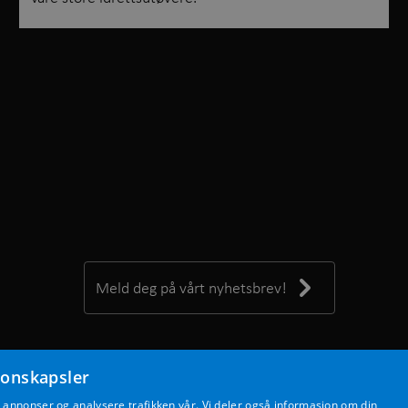
Meld deg på vårt nyhetsbrev!
jonskapsler
, annonser og analysere trafikken vår. Vi deler også informasjon om din