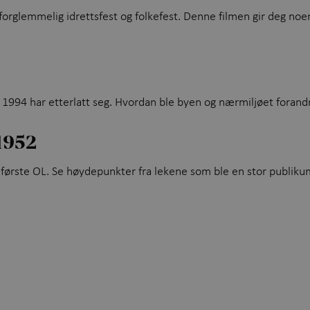
forglemmelig idrettsfest og folkefest. Denne filmen gir deg no
 1994 har etterlatt seg. Hvordan ble byen og nærmiljøet forand
1952
s første OL. Se høydepunkter fra lekene som ble en stor publiku