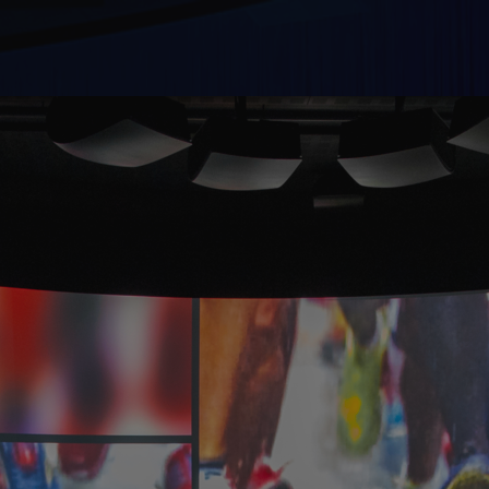
Søk
Plan
Utst
Om o
Utfo
Møte
Om 
Kont