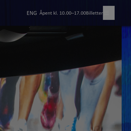
ENG
Åpent kl. 10.00–17.00
Billetter
legg besøk
+
illinger
+
lympiske leker
+
rsk samlingen
+
r og event
+
OL-museet
+
akt oss