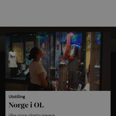
Utstilling
Norge i OL
Våre store idrettsutøvere.