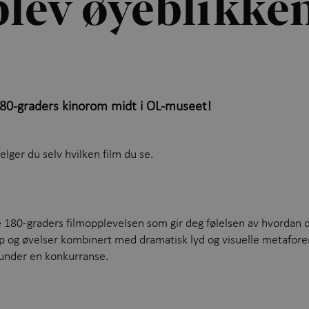
lev øyeblikke
180-graders kinorom midt i OL-museet!
ger du selv hvilken film du se.
e 180-graders filmopplevelsen som gir deg følelsen av hvordan 
ap og øvelser kombinert med dramatisk lyd og visuelle metafore
 under en konkurranse.