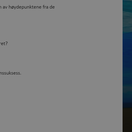
en av høydepunktene fra de
ret?
mssuksess.